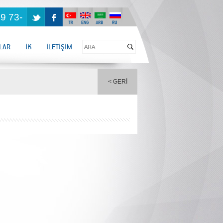
9 73-
LAR
İK
İLETİŞİM
< GERİ