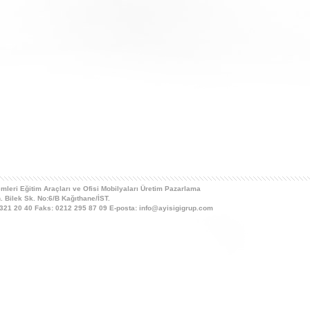
mleri Eğitim Araçları ve Ofisi Mobilyaları Üretim Pazarlama
Bilek Sk. No:6/B Kağıthane/İST.
- 321 20 40 Faks: 0212 295 87 09 E-posta: info@ayisigigrup.com